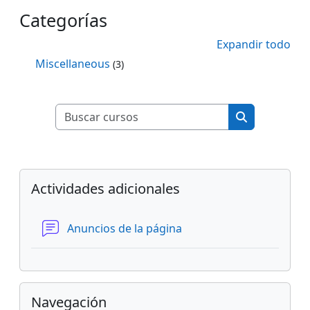
Categorías
Expandir todo
Miscellaneous
(3)
Buscar cursos
Buscar curso
Bloques
Salta Actividades adicionales
Actividades adicionales
Foro
Anuncios de la página
Salta Navegación
Navegación