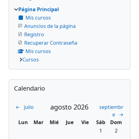
Página Principal
Mis cursos
Anuncios de la página
Registro
Recuperar Contraseña
Mis cursos
Cursos
Bloques suplementarios
Salta Calendario
Calendario
agosto 2026
←
julio
septiembr
e
→
Lunes
Martes
Miércoles
Jueves
Viernes
Sábado
Domingo
Lun
Mar
Mié
Jue
Vie
Sáb
Dom
Sin eventos, sábad
Sin eventos
1
2