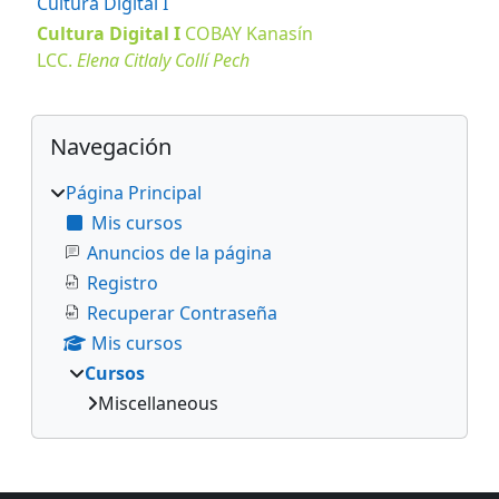
Cultura Digital I
Cultura Digital I
COBAY
Kanasín
LCC.
Elena Citlaly Collí Pech
Bloques
Salta Navegación
Navegación
Página Principal
Mis cursos
Anuncios de la página
Registro
Recuperar Contraseña
Mis cursos
Cursos
Miscellaneous
Bloques suplementarios