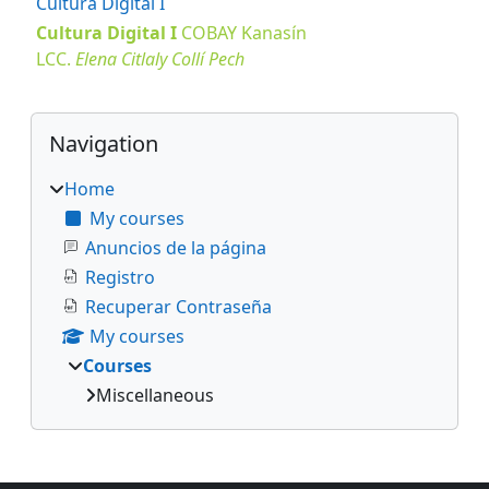
Cultura Digital I
Cultura Digital I
COBAY
Kanasín
LCC.
Elena Citlaly Collí Pech
Blocks
Skip Navigation
Navigation
Home
My courses
Anuncios de la página
Registro
Recuperar Contraseña
My courses
Courses
Miscellaneous
Supplementary blocks