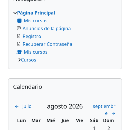
Página Principal
Mis cursos
Anuncios de la página
Registro
Recuperar Contraseña
Mis cursos
Cursos
Bloques suplementarios
Salta Calendario
Calendario
agosto 2026
←
julio
septiembr
e
→
Lunes
Martes
Miércoles
Jueves
Viernes
Sábado
Domingo
Lun
Mar
Mié
Jue
Vie
Sáb
Dom
Sin eventos, sábad
Sin eventos
1
2