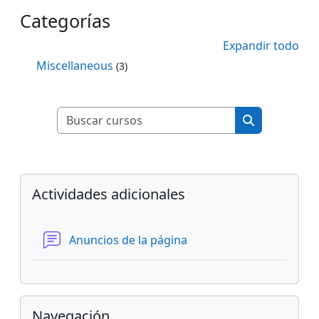
Categorías
Expandir todo
Miscellaneous
(3)
Buscar cursos
Buscar curso
Bloques
Salta Actividades adicionales
Actividades adicionales
Foro
Anuncios de la página
Salta Navegación
Navegación