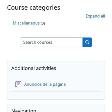
Course categories
Expand all
Miscellaneous
(3)
Search courses
Search cours
Blocks
Skip Additional activities
Additional activities
Forum
Anuncios de la página
Skip Navigation
Navigation