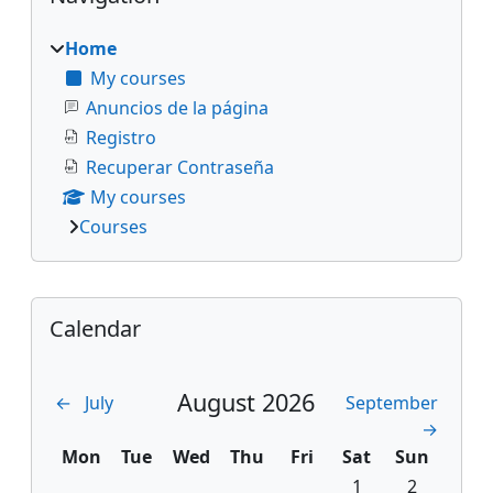
Home
My courses
Anuncios de la página
Registro
Recuperar Contraseña
My courses
Courses
Supplementary blocks
Skip Calendar
Calendar
August 2026
←
July
September
→
Monday
Tuesday
Wednesday
Thursday
Friday
Saturday
Sunday
Mon
Tue
Wed
Thu
Fri
Sat
Sun
No events, Saturd
No events, 
1
2