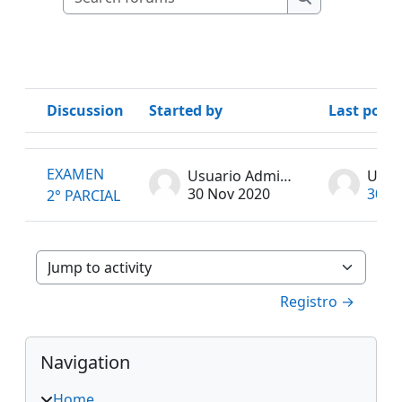
Search forum
Discussion
Started by
Last post
Status
List of discussions. Showing 1 of 1 discussions
EXAMEN
Usuario Administrador
30 Nov 2020
30 N
2° PARCIAL
Jump to activity
Registro →
Blocks
Skip Navigation
Navigation
Home