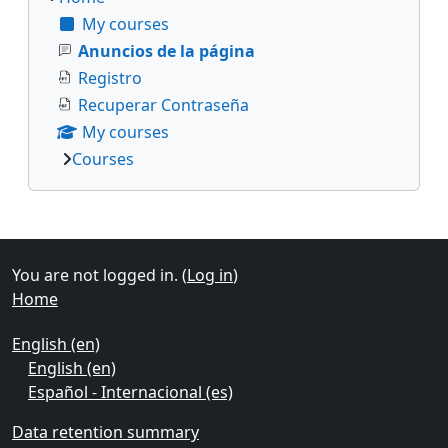
My courses
Anuncios de la página
Registro
Recuperar Contraseña
My courses
Courses
Supplementary blocks
You are not logged in. (
Log in
)
Home
English ‎(en)‎
English ‎(en)‎
Español - Internacional ‎(es)‎
Data retention summary