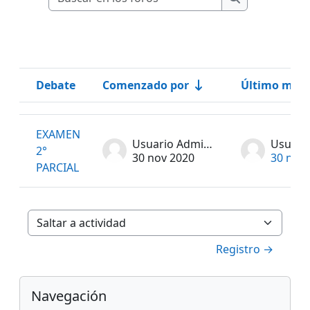
Buscar en los 
Debate
Comenzado por
Último mens
Estado
Mostrando 1 de 1 discusiones
EXAMEN
Usuario Administrador
2°
30 nov 2020
30 nov
PARCIAL
Saltar a actividad
Registro →
Bloques
Salta Navegación
Navegación