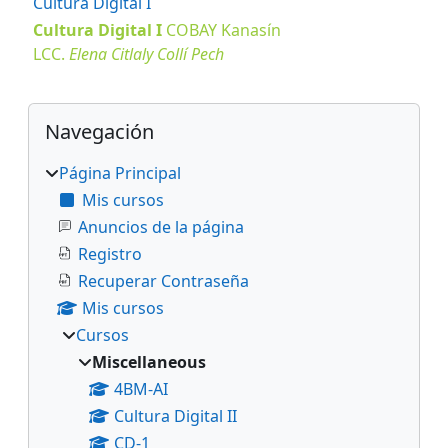
Cultura Digital I
Cultura Digital I
COBAY
Kanasín
LCC.
Elena Citlaly Collí Pech
Bloques
Salta Navegación
Navegación
Página Principal
Mis cursos
Anuncios de la página
Registro
Recuperar Contraseña
Mis cursos
Cursos
Miscellaneous
4BM-AI
Cultura Digital II
CD-1